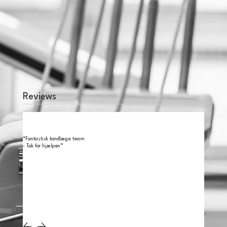
Reviews
“Fantastisk tandlæge team
- Tak for hjælpen”