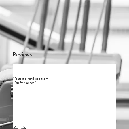
Reviews
“Fantastisk tandlæge team
- Tak for hjælpen”