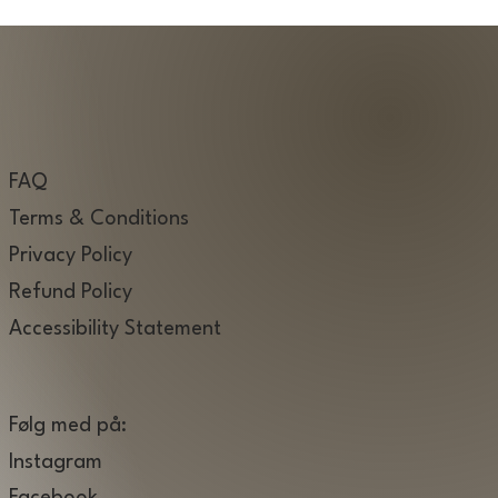
FAQ
Terms & Conditions
Privacy Policy
Refund Policy
Accessibility Statement
Følg med på:
Instagram