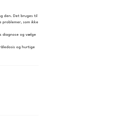
ng den. Det bruges til
e problemer, som ikke
cis diagnose og vælge
råledosis og hurtige