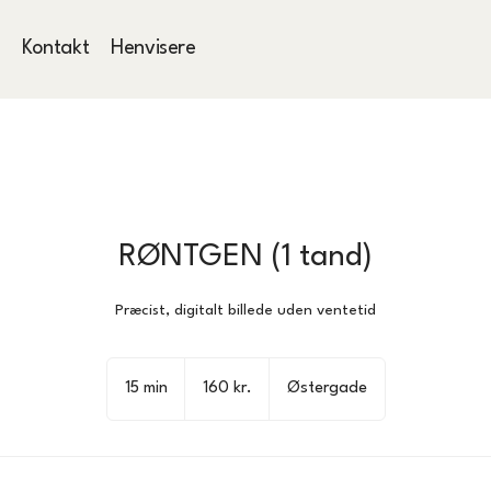
r
Kontakt
Henvisere
RØNTGEN (1 tand)
Præcist, digitalt billede uden ventetid
160
danske
15 min
1
160 kr.
Østergade
kroner
5
m
i