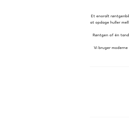
Et enoralt røntgenbil
at opdage huller mel
Røntgen af én tand t
Vi bruger moderne d