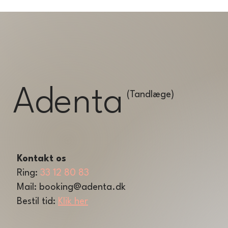
Adenta
(Tandlæge)
Kontakt os
Ring:
33 12 80 83
Mail:
booking@adenta.dk
Bestil tid:
Klik her