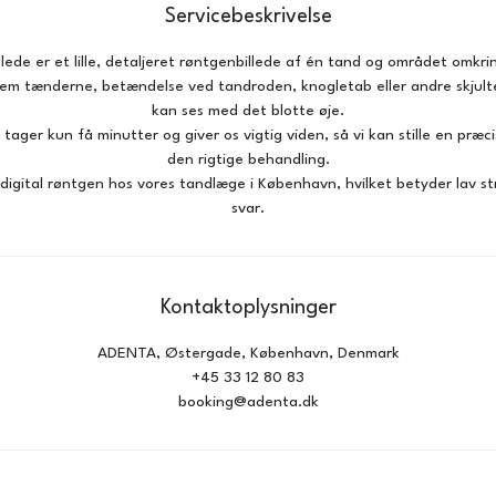
n
Servicebeskrivelse
lede er et lille, detaljeret røntgenbillede af én tand og området omkri
lem tænderne, betændelse ved tandroden, knogletab eller andre skjult
kan ses med det blotte øje.
ager kun få minutter og giver os vigtig viden, så vi kan stille en præ
den rigtige behandling.
igital røntgen hos vores tandlæge i København, hvilket betyder lav st
svar.
Kontaktoplysninger
ADENTA, Østergade, København, Denmark
+45 33 12 80 83
booking@adenta.dk