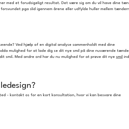
emer med et forudsigeligt resultat. Det være sig om du vil have dine tæ
 forsvundet pga slid igennem årene eller udfylde huller mellem tænder
dseende? Ved hjælp af en digital analyse sammenholdt med dine
 endda mulighed for at lade dig se dit nye smil på dine nuværende tænde
 dit smil. Med andre ord har du nu mulighed for at prøve dit nye
smil
in
iledesign?
ed - kontakt os for en kort konsultation, hvor vi kan besvare dine