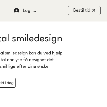
Bestil tid
Log ind
tal smiledesign
al smiledesign kan du ved hjælp
ital analyse få designet det
 smil lige efter dine ønsker.