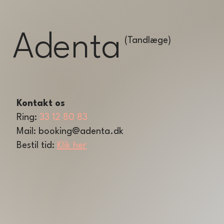
Adenta
(Tandlæge)
Kontakt os
Ring:
33 12 80 83
Mail:
booking@adenta.dk
Bestil tid:
Klik her