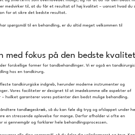
ktivt og smertefrit som overhovedet muligt, og for at du får den bedst m
 medvirker til, at du får et resultat af høj kvalitet – uanset hvad du 
n for at sikre det bedste resultat.
 har spørgsmål til en behandling, er du altid meget velkommen til
vn med fokus på den bedste kvalite
er forskellige former for tandbehandlinger. Vi er også en tandkirurgis
ndling hos en tandkirurg.
e fleste tandkirurgiske indgreb, herunder moderne instrumenter og
ger. Vores faciliteter er designet til at imødekomme alle aspekter af
r – hvilket garanterer vores patienter den bedst mulige behandling.
 håndtere tandlægeskræk, så du kan føle dig tryg og afslappet under he
ære en stressende oplevelse for mange. Derfor afholder vi ofte en
or vi gennemgår og forklarer hele behandlingsprocessen.