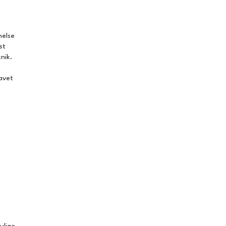
nelse
st
nik.
lavet