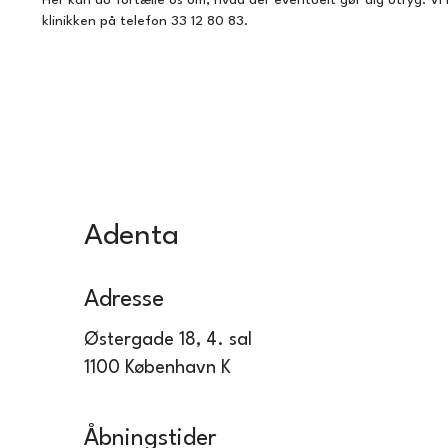
Her kan du fortælle os om, hvad der eventuelt gør dig utryg. Vi 
klinikken på telefon
33 12 80 83
.
Adenta
Adresse
Østergade 18, 4. sal
1100 København K
Åbningstider