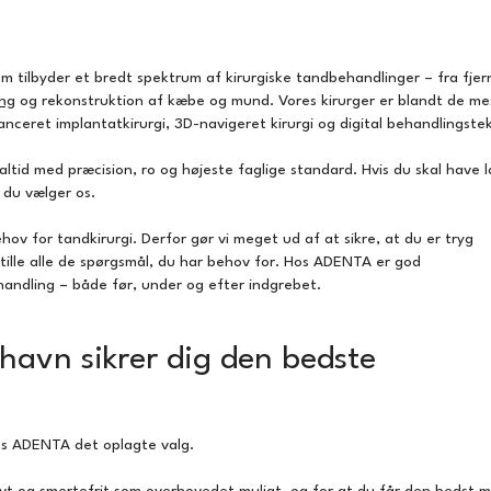
m tilbyder et bredt spektrum af kirurgiske tandbehandlinger – fra fjer
ng
og rekonstruktion af kæbe og mund. Vores kirurger er blandt de me
nceret implantatkirurgi, 3D-navigeret kirurgi og digital behandlingstek
altid med præcision, ro og højeste faglige standard. Hvis du skal have 
 du vælger os.
v for tandkirurgi. Derfor gør vi meget ud af at sikre, at du er tryg
tille alle de spørgsmål, du har behov for. Hos ADENTA er god
handling – både før, under og efter indgrebet.
nhavn sikrer dig den bedste
hos ADENTA det oplagte valg.