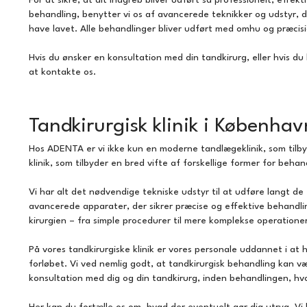
For at sikre, at dit indgreb bliver udført så professionelt, effe
behandling, benytter vi os af avancerede teknikker og udstyr, der
have lavet. Alle behandlinger bliver udført med omhu og præcisio
Hvis du ønsker en konsultation med din tandkirurg, eller hvis du
at
kontakte os
.
Tandkirurgisk klinik i Københa
Hos ADENTA er vi ikke kun en moderne tandlægeklinik, som tilbyd
klinik, som tilbyder en bred vifte af forskellige former for beha
Vi har alt det nødvendige tekniske udstyr til at udføre langt d
avancerede apparater, der sikrer præcise og effektive behandlin
kirurgien – fra simple procedurer til mere komplekse operatione
På vores tandkirurgiske klinik er vores personale uddannet i at
forløbet. Vi ved nemlig godt, at tandkirurgisk behandling kan v
konsultation med dig og din tandkirurg, inden behandlingen, hv