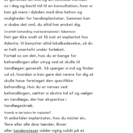
os
i dag og bestil tid til en konsultation, hvor vi
kan gå mere i dybden med dine behov og
muligheder for tandimplantater. Sammen kan
vi skabe det smil, du altid har ønsket dig.
Smertefri behandling med tandimplantat i København
Det gør ikke ondt at få isat et implantat hos
Adenta. Vi benytter altid lokalbedøvelse, så du
er helt smertefri under forløbet.
Fortæl os om det, hvis du er bange for
behandlingen eller utryg ved at skulle til
tandlægen generelt. Så spørger vi ind og finder
ud af, hvordan vi kan gøre det rarere for dig at
skulle have foretaget den specifikke
behandling. Hvis du er nervøs ved
behandlingen, sætter vi ekstra tid af og vælger
en tandlæge, der har ekspertise i
tandlægeskræk.
Hvornår er der behov for implantat?
Vi anbefaler implantater, hvis du mister én,
flere eller alle dine tænder. Broer
eller
tandproteser
sidder rigtig solidt på et