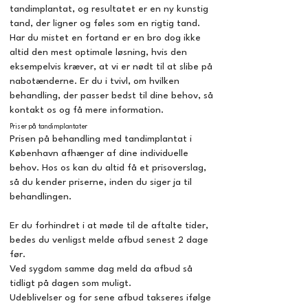
tandimplantat, og resultatet er en ny kunstig
tand, der ligner og føles som en rigtig tand.
Har du mistet en fortand er en bro dog ikke
altid den mest optimale løsning, hvis den
eksempelvis kræver, at vi er nødt til at slibe på
nabotænderne. Er du i tvivl, om hvilken
behandling, der passer bedst til dine behov, så
kontakt os og få mere information.
Priser på tandimplantater
Prisen på behandling med tandimplantat i
København afhænger af dine individuelle
behov. Hos os kan du altid få et prisoverslag,
så du kender priserne, inden du siger ja til
behandlingen.
Er du forhindret i at møde til de aftalte tider,
bedes du venligst melde afbud senest 2 dage
før.
Ved sygdom samme dag meld da afbud så
tidligt på dagen som muligt.
Udeblivelser og for sene afbud takseres ifølge