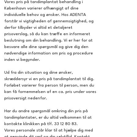
Vores pris på tandimplantat behandling i
København varierer afhængigt af dine
individuelle behov og ønsker. Hos ADENTA
forstår vi vigtigheden af gennemsigtighed, og
derfor tilbyder vi altid et detaljeret
prisoverslag, så du kan træffe en informeret
beslutning om din behandling. Vi er her for at
besvare alle dine spørgsmål og give dig den
nødvendige information om pris og procedure
inden vi begynder.
Ud fra din situation og dine ønsker,
skræddersyr vi en pris på tandimplantat til dig.
Forløbet varierer fra person til person, men du
kan få fornemmelsen af en ca. pris under vores
prisoversigt nedenfor.
Har du andre spørgsmål omkring din pris på
tandimplantater, er du altid velkommen til at
kontakte klinikken på tlf.
33 12 80 83
.
Vores personale står klar til at hjælpe dig med
at genvinde dit smil og din selvtillid.
Kontakt