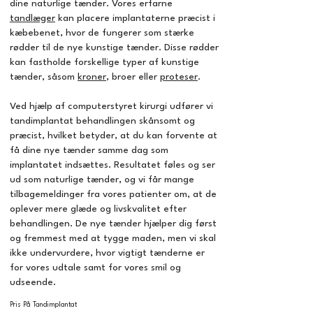
dine naturlige tænder. Vores erfarne
tandlæger
kan placere implantaterne præcist i
kæbebenet, hvor de fungerer som stærke
rødder til de nye kunstige tænder. Disse rødder
kan fastholde forskellige typer af kunstige
tænder, såsom
kroner
, broer eller
proteser
.
Ved hjælp af computerstyret kirurgi udfører vi
tandimplantat behandlingen skånsomt og
præcist, hvilket betyder, at du kan forvente at
få dine nye tænder samme dag som
implantatet indsættes. Resultatet føles og ser
ud som naturlige tænder, og vi får mange
tilbagemeldinger fra vores patienter om, at de
oplever mere glæde og livskvalitet efter
behandlingen. De nye tænder hjælper dig først
og fremmest med at tygge maden, men vi skal
ikke undervurdere, hvor vigtigt tænderne er
for vores udtale samt for vores smil og
udseende.
Pris På Tandimplantat