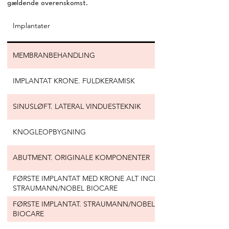
gældende overenskomst.
Implantater
Priser
MEMBRANBEHANDLING
FRA 1400 DKK
IMPLANTAT KRONE. FULDKERAMISK
6900-8750 DKK
SINUSLØFT. LATERAL VINDUESTEKNIK
FRA 5500 DKK
KNOGLEOPBYGNING
FRA 1250 DKK
ABUTMENT. ORIGINALE KOMPONENTER
4980 DKK
FØRSTE IMPLANTAT MED KRONE ALT INCL.
Fra 23489 DKK
STRAUMANN/NOBEL BIOCARE
FØRSTE IMPLANTAT. STRAUMANN/NOBEL
Fra 12543 DKK
BIOCARE