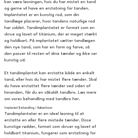
kan være løsningen, hvis du har mistet en tand
og gerne vil have en erstatning for tanden.
Implantatet er en kunstig rod, som din
tandlæge placerer, hvor tandens naturlige rod
har siddet. Tandimplantatet er formet som en
skrue og lavet af titanium, der er meget stærkt
og holdbart. På implantatet sætter tandlægen
den nye tand, som har en form og farve, så
den passer til resten af dine tænder og ikke ser
kunstig ud.
Et tandimplantat kan erstatte både en enkelt
tand, eller hvis du har mistet flere tænder. Skal
du have erstattet flere tænder ved siden af
hinanden, får du en såkaldt tandbro. Læs mere
om vores behandling med
tandbro
her.
Implantat Behandling i København
Tandimplantater er en ideel løsning til at
erstatte en eller flere mistede tænder. Disse
kunstige rødder, formet som skruer og lavet af
holdbart titanium, fungerer som erstatning for