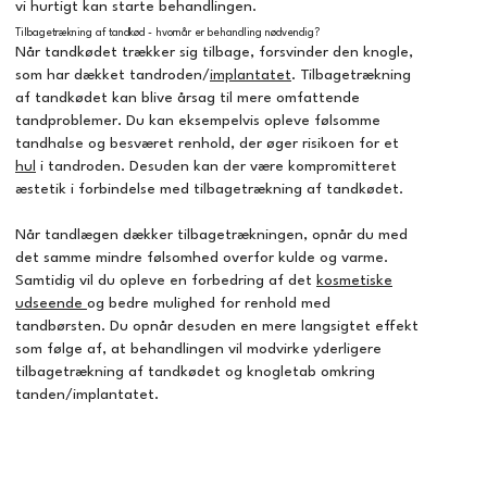
vi hurtigt kan starte behandlingen.
Tilbagetrækning af tandkød - hvornår er behandling nødvendig?
Når tandkødet trækker sig tilbage, forsvinder den knogle,
som har dækket tandroden/
implantatet
. Tilbagetrækning
af tandkødet kan blive årsag til mere omfattende
tandproblemer. Du kan eksempelvis opleve følsomme
tandhalse og besværet renhold, der øger risikoen for et
hul
i tandroden. Desuden kan der være kompromitteret
æstetik i forbindelse med tilbagetrækning af tandkødet.
Når tandlægen dækker tilbagetrækningen, opnår du med
det samme mindre følsomhed overfor kulde og varme.
Samtidig vil du opleve en forbedring af det
kosmetiske
udseende
og bedre mulighed for renhold med
tandbørsten. Du opnår desuden en mere langsigtet effekt
som følge af, at behandlingen vil modvirke yderligere
tilbagetrækning af tandkødet og knogletab omkring
tanden/implantatet.