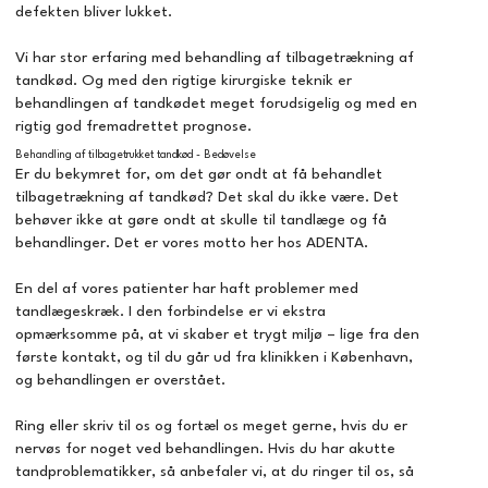
defekten bliver lukket.
Vi har stor erfaring med behandling af tilbagetrækning af
tandkød. Og med den rigtige kirurgiske teknik er
behandlingen af tandkødet meget forudsigelig og med en
rigtig god fremadrettet prognose.
Behandling af tilbagetrukket tandkød - Bedøvelse
Er du bekymret for, om det gør ondt at få behandlet
tilbagetrækning af tandkød? Det skal du ikke være. Det
behøver ikke at gøre ondt at skulle til tandlæge og få
behandlinger. Det er vores motto her hos ADENTA.
En del af vores patienter har haft problemer med
tandlægeskræk. I den forbindelse er vi ekstra
opmærksomme på, at vi skaber et trygt miljø – lige fra den
første kontakt, og til du går ud fra klinikken i København,
og behandlingen er overstået.
Ring eller skriv til os og fortæl os meget gerne, hvis du er
nervøs for noget ved behandlingen. Hvis du har akutte
tandproblematikker, så anbefaler vi, at du ringer til os, så