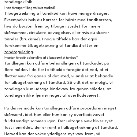
tandlægeklinik
Hvad forsager tilbagetrukket tandkød?
Tilbagetrækning af tandkød kan have mange årsager.
Eksempelvis hvis du børster for hårdt med tandbørsten,
hvis du børster frem og tilbage i stedet for i mere
skånsomme, cirkulære bevægelser, eller hvis du skærer
tænder (bruxisme). I nogle tilfælde kan der også
forekomme tilbagetrækning af tandkød efter en
tandregulering
.
Hvordan foregår behandling af tilbagetrukket tandkød?
Tandlægen kan udføre behandlingen af tandkødet på
flere måder. I de fleste tilfælde foregår det ved, at vi
flytter væv fra ganen til det sted, vi ønsker at behandle
for tilbagetrækning af tandkød. Så vidt det er muligt, vil
tandlægen kun udtage bindevæv fra ganen således, at
tandlægen ikke fjerner noget af overfladevævet.
På denne måde kan tandlægen udføre proceduren meget
skånsomt, idet han eller hun kan sy overfladevævet
fuldstændigt sammen igen. Det udtagne væv bliver syet
fast i området, der er ramt af tilbagetrækning af tandkød.
Herved kan der vokse yderligere nyt væv frem, så